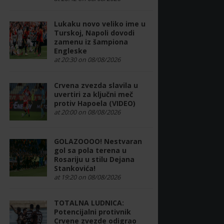
Lukaku novo veliko ime u
Turskoj, Napoli dovodi
zamenu iz šampiona
Engleske
at 20:30 on 08/08/2026
Crvena zvezda slavila u
uvertiri za ključni meč
protiv Hapoela (VIDEO)
at 20:00 on 08/08/2026
GOLAZOOOO! Nestvaran
gol sa pola terena u
Rosariju u stilu Dejana
Stankovića!
at 19:20 on 08/08/2026
TOTALNA LUDNICA:
Potencijalni protivnik
Crvene zvezde odigrao