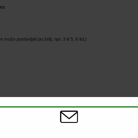
ru
:
može postavljati po želji, npr. 3 ili 5, 6 itd.)
tak 1 unit)
a + dobitak 2 unita)