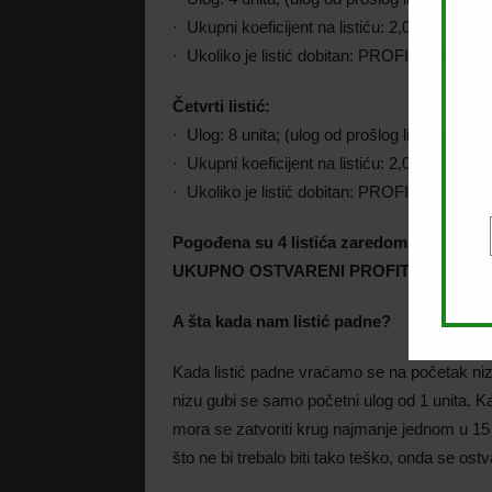
· Ukupni koeficijent na listiću: 2,00;
· Ukoliko je listić dobitan: PROFIT = 8 unita;
Četvrti listić:
· Ulog: 8 unita; (ulog od prošlog listića 4 unit
· Ukupni koeficijent na listiću: 2,00;
· Ukoliko je listić dobitan: PROFIT = 16 unita
Pogođena su 4 listića zaredom i krug se z
UKUPNO OSTVARENI PROFIT: 15 unita
A šta kada nam listić padne?
Kada listić padne vraćamo se na početak niza 
nizu gubi se samo početni ulog od 1 unita. Ka
mora se zatvoriti krug najmanje jednom u 15
što ne bi trebalo biti tako teško, onda se ostv