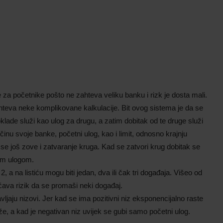
e za početnike pošto ne zahteva veliku banku i rizk je dosta mali.
teva neke komplikovane kalkulacije. Bit ovog sistema je da se
pklade služi kao ulog za drugu, a zatim dobitak od te druge služi
činu svoje banke, početni ulog, kao i limit, odnosno krajnju
 se još zove i zatvaranje kruga. Kad se zatvori krug dobitak se
nim ulogom.
d 2, a na listiću mogu biti jedan, dva ili čak tri događaja. Višeo od
većava rizik da se promaši neki događaj.
vljaju nizovi. Jer kad se ima pozitivni niz eksponencijalno raste
e, a kad je negativan niz uvijek se gubi samo početni ulog.