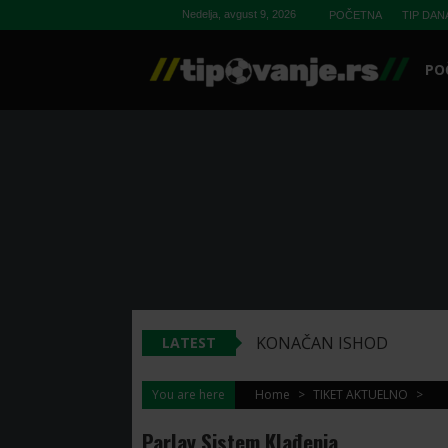
Skip
Nedelja, avgust 9, 2026
POČETNA
TIP DAN
to
content
PO
KONAČAN ISHOD
LATEST
You are here
Home
>
TIKET AKTUELNO
>
Parlay Sistem Klađenja