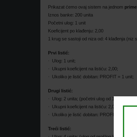
Prikazat ćemo ovaj sistem na jednom
prime
Iznos banke: 200 unita
Početni ulog: 1 unit
Koeficijent po klađenju: 2,00
1 krug se sastoji od niza od: 4 klađenja (niz se 
Prvi listić:
· Ulog: 1 unit;
· Ukupni koeficijent na listiću: 2,00;
· Ukoliko je listić dobitan: PROFIT = 1 unit;
Drugi listić:
· Ulog: 2 unita; (početni ulog od 1 unit + dobi
· Ukupni koeficijent na listiću: 2,00;
· Ukoliko je listić dobitan: PROFIT = 4 unita;
Treći listić:
· Ulog: 4 unita; (ulog od prošlog listića 2 unit