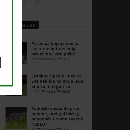
LUDI TIKETI
SPORTSKE VESTI
Porodica koja je vodila
Lejkerse pet decenija
preuzima Evroligaša!
at 07:49 on 09/08/2026
Stanković posle Pazara:
Sve nek ide na moja leđa,
ona su mnogo šira
at 21:00 on 08/08/2026
Radnički došao do prve
pobede, prvi gol bivšeg
napadača Crvene zvezde
(VIDEO)
at 20:42 on 08/08/2026