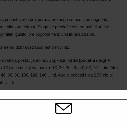
ći podneti veliki broj poraza pre nego se postigne pogodak.
ovde nikakva retkost. Stoga se predlaže sistem početi sa što
ilani gubitci pre pogotka ne bi uništili našu banku.
Uzmemo dobitak i započnemo novi niz.
vjerovatno), postavljamo novu opkladu od
1€ (početni ulog) +
 1€ tada niz izgleda ovako: 1€, 2€, 3€, 4€, 5€, 6€, 7€ … itd. Ako
 4€, 6€, 8€, 10€, 12€, 14€… itd. Ako je početni ulog 2.5€ niz bi
5€… itd.
etnu vrednost.
od ovog sistema, napravimo malu računicu. Uzmimo da smo počeli
25 utakmica da dođemo do pogotka, a za koeficijent uzmimo 20,
 utakmice.