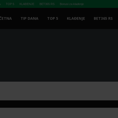
A
TOP 5
KLAĐENJE
BET365 RS
Bonusi za klađenje
ČETNA
TIP DANA
TOP 5
KLAĐENJE
BET365 RS