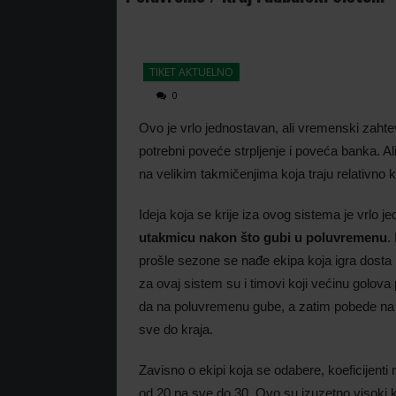
TIKET AKTUELNO
0
Ovo je vrlo jednostavan, ali vremenski zaht
potrebni poveće strpljenje i poveća banka. Ali
na velikim takmičenjima koja traju relativno 
Ideja koja se krije iza ovog sistema je vrlo 
utakmicu nakon što gubi u poluvremenu
.
prošle sezone se nađe ekipa koja igra dosta p
za ovaj sistem su i timovi koji većinu golov
da na poluvremenu gube, a zatim pobede na 
sve do kraja.
Zavisno o ekipi koja se odabere, koeficijent
od 20 pa sve do 30. Ovo su izuzetno visoki k