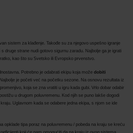
evan sistem za klađenje. Takođe su za njegovo uspešno igranje
 s druge strane nudi gotovo sigurnu zaradu. Najbolje ga je igrati
kratko, kao što su Svetsko ili Evropsko prvenstvo.
jednostavna. Potrebno je odabrati ekipu koja može
dobiti
 Najbolje je početi već na početku sezone. Na osnovu rezultata iz
romenjivo, koja se zna vratiti u igru kada gubi. Vrlo dobar odabir
a postižu u drugom poluvremenu. Kod njih se puno lakše dogodi
kraju. Uglavnom kada se odabere jedna ekipa, s njom se ide
i na opklade tipa poraz na poluvremenu / pobeda na kraju se kreću
oeficijenti koji će nam omogućiti da na kraju iz ovog sistema