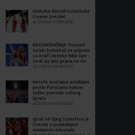
Unikaha dovodi košarkaša
Crvene zvezde!
at 22:03 on 07/08/2026
NESVAKIDAŠNJE: Poznati
turski košarkaš se prijavio
za Draft ženske NBA lige –
tvrdi da ima prava na to!
at 21:00 on 07/08/2026
Hetafe značajno oslabljen
protiv Partizana nakon
teške povrede važnog
igrača
at 20:30 on 07/08/2026
Igrač od čijeg transfera je
Zvezda u poslednjem
momentu odustala