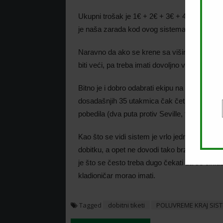
Ukupni trošak je 1€ + 2€ + 3€ + 4€ + … 25€
je naša zarada kod ovog sistema 500€ – 32
Naravno da ako se krene sa višim početnim ul
biti veći, pa treba imati dovoljno veliku banku
Bitno je i dobro odabrati ekipu na koju ćemo 
dosadašnjih 35 utakmica čak četiri puta bila 
pobedila (dva puta protiv Seville, te po jedan
Kao što se vidi sistem je vrlo jednostavan. 
dobitku, a opet ne dovodi tako brzo do veli
je što se često treba dugo čekati da se ciklus z
kladioničar morao imati.
Tagged
dobitni tiketi
POLUVREME KRAJ SIS