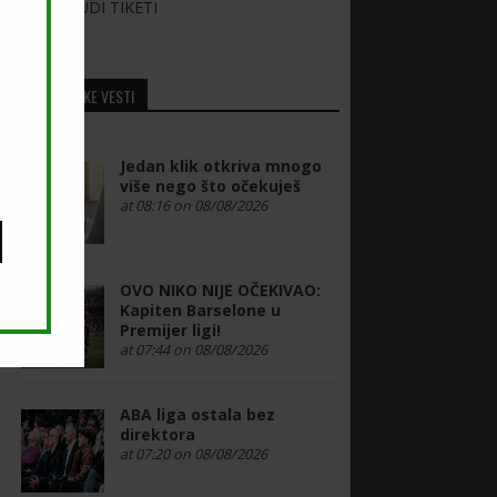
LUDI TIKETI
SPORTSKE VESTI
Jedan klik otkriva mnogo
više nego što očekuješ
at 08:16 on 08/08/2026
OVO NIKO NIJE OČEKIVAO:
Kapiten Barselone u
Premijer ligi!
at 07:44 on 08/08/2026
ABA liga ostala bez
direktora
at 07:20 on 08/08/2026