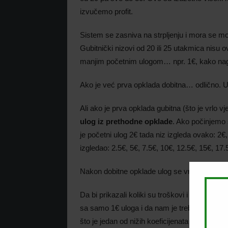
izvučemo profit.
Sistem se zasniva na strpljenju i mora se mo
Gubitnički nizovi od 20 ili 25 utakmica nisu 
manjim početnim ulogom… npr. 1€, kako nagom
Ako je već prva opklada dobitna… odlično. 
Ali ako je prva opklada gubitna (što je vrlo 
ulog iz prethodne opklade
. Ako počinjemo s
je početni ulog 2€ tada niz izgleda ovako: 2€,
izgledao: 2.5€, 5€, 7.5€, 10€, 12.5€, 15€, 17.
Nakon dobitne opklade ulog se vraća na poč
Da bi prikazali koliki su troškovi i dobit k
sa samo 1€ uloga i da nam je trebalo punih 
što je jedan od nižih koeficijenata na ovakve