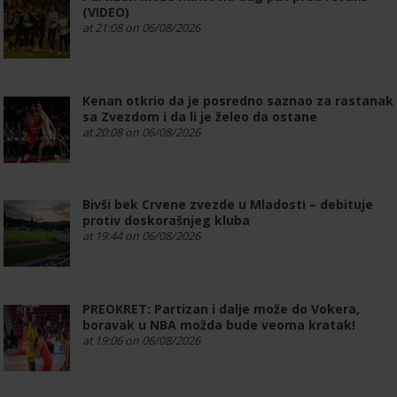
(VIDEO)
at 21:08 on 06/08/2026
Kenan otkrio da je posredno saznao za rastanak
sa Zvezdom i da li je želeo da ostane
at 20:08 on 06/08/2026
Bivši bek Crvene zvezde u Mladosti – debituje
protiv doskorašnjeg kluba
at 19:44 on 06/08/2026
PREOKRET: Partizan i dalje može do Vokera,
boravak u NBA možda bude veoma kratak!
at 19:06 on 06/08/2026