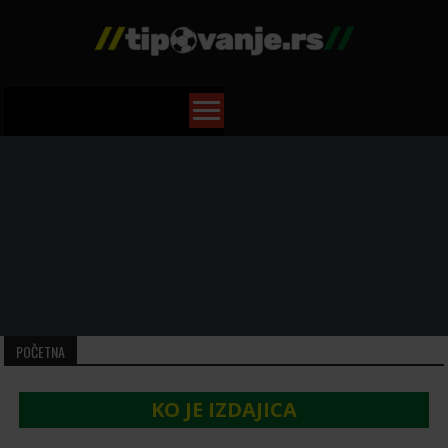
Skip
to
content
POČETNA
KO JE IZDAJICA