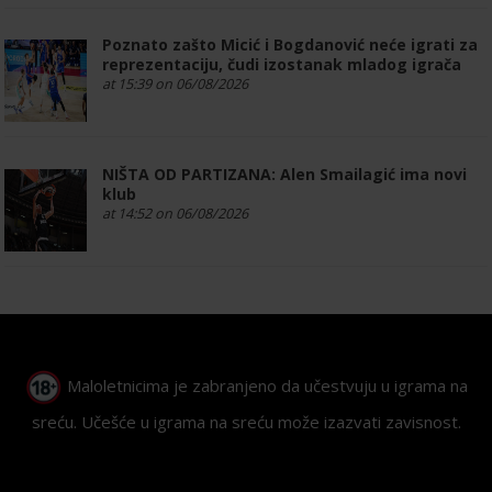
Poznato zašto Micić i Bogdanović neće igrati za
reprezentaciju, čudi izostanak mladog igrača
at 15:39 on 06/08/2026
NIŠTA OD PARTIZANA: Alen Smailagić ima novi
klub
at 14:52 on 06/08/2026
Maloletnicima je zabranjeno da učestvuju u igrama na
sreću. Učešće u igrama na sreću može izazvati zavisnost.