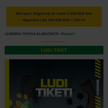
Mozzart: Registruj se i uzmi 3.000 RSD bez
depozita i do 250.000 RSD + 250 FS
LEGENDA TIPOVA KLADIONICE:
Mozzart
LUDI TIKET