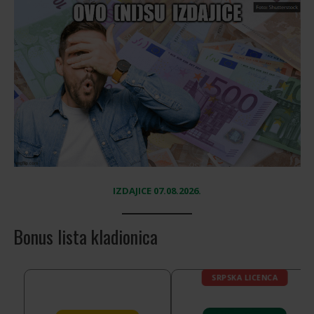
IZDAJICE 07.08.2026.
Bonus lista kladionica
SRPSKA LICENCA