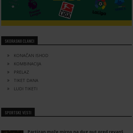
SKORASNJI CLANCI
KONAČAN ISHOD
KOMBINACIJA
PRELAZ
TIKET DANA
LUDI TIKETI
SPORTSKE VESTI
Partizan može mirno na dug put pred revanš