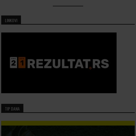
LINKOVI
TIP DANA