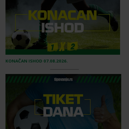
KONAČAN ISHOD 07.08.
2026.