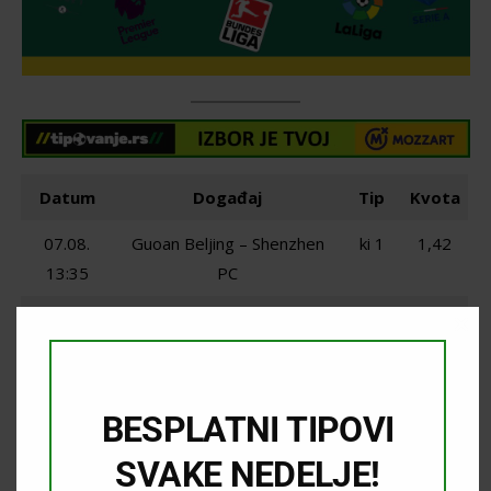
Datum
Događaj
Tip
Kvota
07.08.
Guoan Beljing – Shenzhen
ki 1
1,42
13:35
PC
07.08.
Lokomotiv – Dinamo
ki X
3,30
Clo
16:30
Samarqand
this
07.08.
Oss – NAC Breda
ki 2
1,65
mod
BESPLATNI TIPOVI
20:00
SVAKE NEDELJE!
07.08.
Winterthur – Wil
ds
1,23