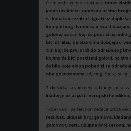
Osim po brojnosti sportova,
1xbet kladio
jedne utakmice, odnosno prema brojnos
na
konačan rezultat, igrati uz duplu ša
kompletnog dvomeča u kvalifikacijama, 
golova, na tim koji će postići naredni 
biti strelac, da oba tima dobijaju crv
tim koji će prvi stići do određenog br
kojima će biti postizani golovi, na tim 
će bilo koje ekipa pobediti sa određen
oba poluvremena
itd, mogučnosti su nei
Za košarku su vam neke od mogućnosti za
klađenje uz azijski i evropski hendike
1xbet vam i za teniske mečeve pruža velik
rezultat, ukupan broj gemova, klađenj
gemova u setu, ukupna broj setova, na