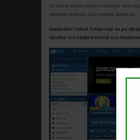
Sa desne strane možete izdvojiti i listu sv
dwnload Android i iOS mobilnih aplikacija.
Generalno 1xbet Srbija sajt se po dizajn
ukoliko ste ranije koristili ovu kladion