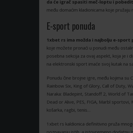
da će igrač spasiti meč-loptu i pobedi
među domaćim kladionicama koje pružaju naj
E-sport ponuda
1xbet rs ima možda i najbolju e-sport
koje možete pronaći u ponudi među ostalim
posebna sekcija za ovaj aspekt, koja je i di
na elektronski sport imaće svoj kutak na sa
Ponudu čine brojne igre, među kojima su CS
Rainbow Six, King of Glory, Call of Duty, 
Naraka: Bladepint, Standoff 2, World of Ta
Dead or Alive, PES, FIGA, Marbl sportovi,
košarka, ragbi, tenis…
1xbet rs kaldionica definitivno pruža mnog
poznavanju istih, a istovremeno dodatnu z