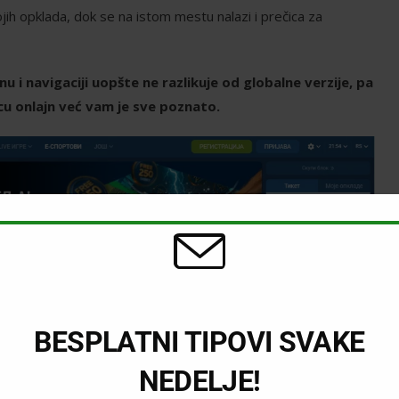
ojih opklada, dok se na istom mestu nalazi i prečica za
u i navigaciji uopšte ne razlikuje od globalne verzije, pa
icu onlajn već vam je sve poznato.
BESPLATNI TIPOVI SVAKE
NEDELJE!