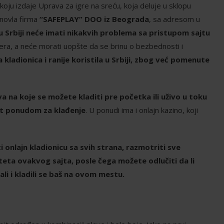
 koju izdaje Uprava za igre na sreću, koja deluje u sklopu
snovla firma
“SAFEPLAY” DOO iz Beograda
, sa adresom u
u Srbiji neće imati nikakvih problema sa pristupom sajtu
era, a neće morati uopšte da se brinu o bezbednosti i
 kladionica i ranije koristila u Srbiji, zbog već pomenute
 na koje se možete kladiti pre početka ili uživo u toku
rt ponudom za klađenje
. U ponudi ima i onlajn kazino, koji
 onlajn kladionicu sa svih strana, razmotriti sve
teta ovakvog sajta, posle čega možete odlučiti da li
i i kladili se baš na ovom mestu.