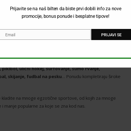
Prijavite se na naš bilten da biste prvi dobili info za nove
promocije, bonus ponude i besplatne tipove!
Email
PRIJAVI SE
ečeva za klađenje na svetu.
Kao i u većini slučaja, najbolja
Email
rojni drugi više ili manje popularni individualni i ekipni
 na ledu, odbojka, stoni tenis, kriket, badminton, golf,
jka na pesku, padel, pikado, bejzbol, konjske trke, trke
 piklbol, ulični hokej, surfovanje, sumo rvanje,
bal, skijanje, fudbal na pesku
… Ponudu kompletiraju široke
.
 kladite na mnoge egzotične sportove, od kojih za mnoge
je i manje popularne za koje se zna kod nas.