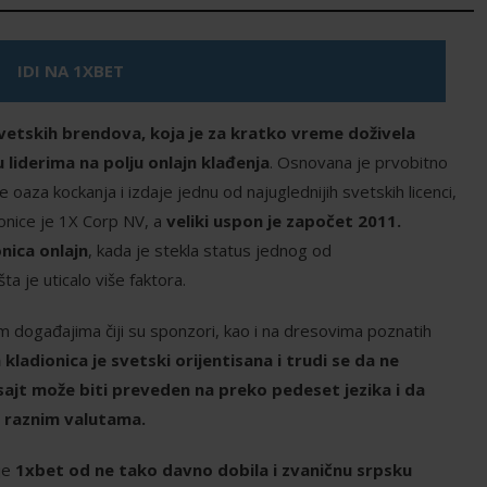
IDI NA 1XBET
svetskih brendova, koja je za kratko vreme doživela
 liderima na polju onlajn klađenja
. Osnovana je prvobitno
 oaza kockanja i izdaje jednu od najuglednijih svetskih licenci,
onice je 1X Corp NV, a
veliki uspon je započet 2011.
nica onlajn
, kada je stekla status jednog od
ta je uticalo više faktora.
 događajima čiji su sponzori, kao i na dresovima poznatih
kladionica je svetski orijentisana i trudi se da ne
 sajt može biti preveden na preko pedeset jezika i da
u raznim valutama.
je
1xbet od ne tako davno dobila i zvaničnu srpsku