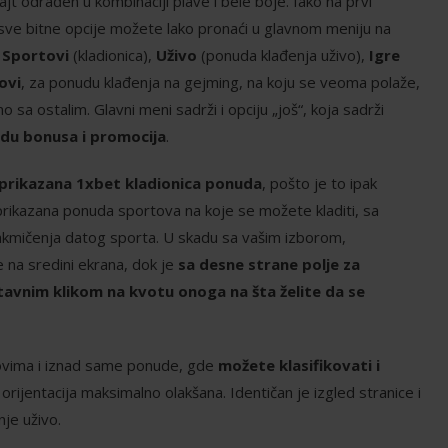
ajt odrađen u kombinaciji plave i bele boje. Iako na prvi
sve bitne opcije možete lako pronaći u glavnom meniju na
 Sportovi
(kladionica),
Uživo
(ponuda klađenja uživo),
Igre
ovi
, za ponudu klađenja na gejming, na koju se veoma polaže,
o sa ostalim. Glavni meni sadrži i opciju „još“, koja sadrži
du bonusa i promocija
.
 prikazana 1xbet kladionica ponuda
, pošto je to ipak
 prikazana ponuda sportova na koje se možete kladiti, sa
akmičenja datog sporta. U skadu sa vašim izborom,
 na sredini ekrana, dok je
sa desne strane polje za
ostavnim klikom na kvotu onoga na šta želite da se
rtovima i iznad same ponude, gde
možete klasifikovati i
e orijentacija maksimalno olakšana. Identičan je izgled stranice i
nje uživo.