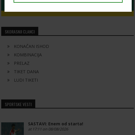
SKORASNJI CLANCI
KONAČAN ISHOD
KOMBINACIJA
PRELAZ
TIKET DANA
LUDI TIKETI
SPORTSKE VESTI
SASTAVI: Enem od starta!
at 17:11 on 08/08/2026