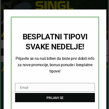
Clo
this
mod
BESPLATNI TIPOVI
SVAKE NEDELJE!
TOP 5 LIGA
Prijavite se na naš bilten da biste prvi dobili info
za nove promocije, bonus ponude i besplatne
tipove!
Email
Email
PRIJAVI SE