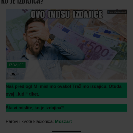
KO JE IZDAJICA?
IZDAJICE
0
Naš predlog! Mi mislimo ovako! Tražimo izdajicu. Otuda
ovaj „ludi“ tiket.
Šta vi mislite, ko je izdajica?
Parovi i kvote kladionica:
Mozzart