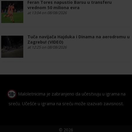
Feran Tores napustio Barsu u transferu
vrednom 50 miliona evra
at 13:04 on 08/08/2026
Tuča navijača Hajduka i Dinama na aerodromu u
Zagrebu! (VIDEO)
at 12:25 on 08/08/2026
Maloletnicima je zabranjeno da učestvuju u igrama na
sreću. Učešće u igrama na sreću može izazvati zavisnost.
© 2026