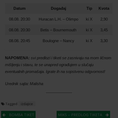
Datum
Događaj
Tip
Kvota
08.08. 20:30
Huracan L.H. – Olimpo
ki X
2,90
08.08. 20:30
Betis – Bournemouth
ki X
3,45
08.08. 20:45
Boulogne – Nancy
ki X
3,30
NAPOMENA:
svi predlozi i tiketi se zasnivaju na mom ličnom
mišljenju i stavu, te se unapred ograđujem u slučaju
eventualnih promašaja. Igrate ih na sopstvenu odgvornost!
Urednik sajta: Malisha
Tagged
izdajice
Post
BOMBA TIKET
MIKS – PREDLOG TIKETA