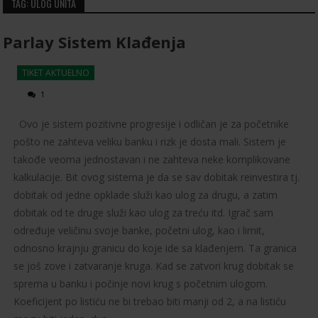
TAG: ULOG UNITA
Parlay Sistem Klađenja
TIKET AKTUELNO
1
Ovo je sistem pozitivne progresije i odličan je za početnike
pošto ne zahteva veliku banku i rizk je dosta mali. Sistem je
takođe veoma jednostavan i ne zahteva neke komplikovane
kalkulacije. Bit ovog sistema je da se sav dobitak reinvestira tj.
dobitak od jedne opklade služi kao ulog za drugu, a zatim
dobitak od te druge služi kao ulog za treću itd. Igrač sam
određuje veličinu svoje banke, početni ulog, kao i limit,
odnosno krajnju granicu do koje ide sa klađenjem. Ta granica
se još zove i zatvaranje kruga. Kad se zatvori krug dobitak se
sprema u banku i počinje novi krug s početnim ulogom.
Koeficijent po listiću ne bi trebao biti manji od 2, a na listiću