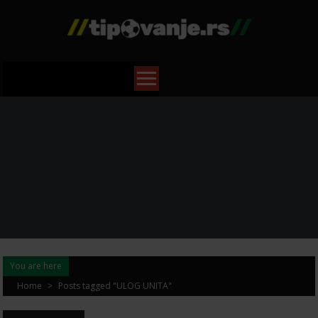
Skip
to
content
You are here
Home
>
Posts tagged "ULOG UNITA"