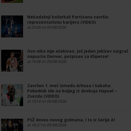
Nekadašnji košarkaš Partizana završio
reprezentativnu karijeru (VIDEO)
at 20:09 on 05/08/2026
Ovo niko nije očekivao: Još jedan Jokićev saigrač
napustio Denver, potpisao za Kliperse!
at 19:38 on 05/08/2026
Završen 1. meč između Arhusa i Sabaha:
Pobednik ide na boljeg iz dvoboja Hapoel –
Zvezda (VIDEO)
at 19:14 on 05/08/2026
PSŽ doveo novog golmana, i to iz Serije A!
at 18:37 on 05/08/2026