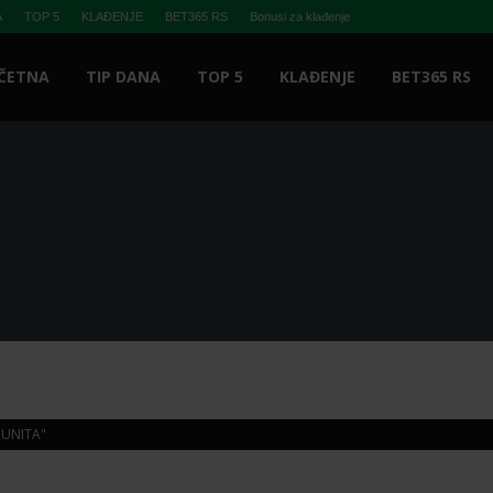
A
TOP 5
KLAĐENJE
BET365 RS
Bonusi za klađenje
ČETNA
TIP DANA
TOP 5
KLAĐENJE
BET365 RS
 UNITA"