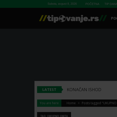
Skip
Subota, avgust 8, 2026
POČETNA
TIP DAN
to
content
PO
KONAČAN ISHOD
LATEST
You are here
Home
>
Posts tagged "UKUPNO
TAG: UKUPNO UNITA