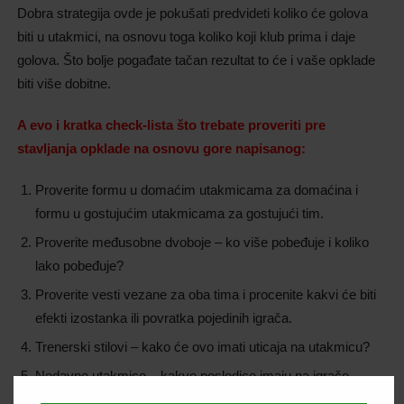
Dobra strategija ovde je pokušati predvideti koliko će golova
biti u utakmici, na osnovu toga koliko koji klub prima i daje
golova. Što bolje pogađate tačan rezultat to će i vaše opklade
biti više dobitne.
A evo i kratka check-lista što trebate proveriti pre
stavljanja opklade na osnovu gore napisanog:
Proverite formu u domaćim utakmicama za domaćina i
formu u gostujućim utakmicama za gostujući tim.
Proverite međusobne dvoboje – ko više pobeđuje i koliko
lako pobeđuje?
Proverite vesti vezane za oba tima i procenite kakvi će biti
efekti izostanka ili povratka pojedinih igrača.
Trenerski stilovi – kako će ovo imati uticaja na utakmicu?
Nedavne utakmice – kakve posledice imaju na igrače
(evropske, međunarodne, …).