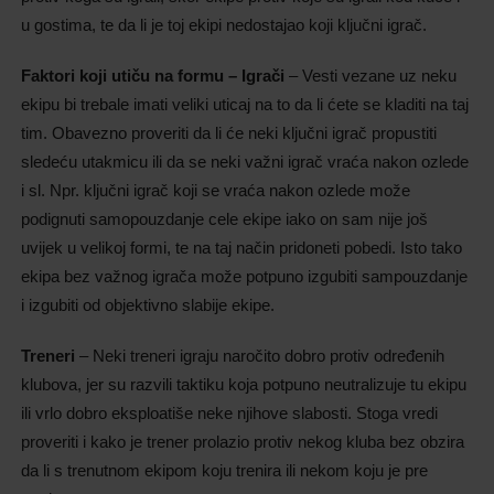
u gostima, te da li je toj ekipi nedostajao koji ključni igrač.
Faktori koji utiču na formu –
Igrači
– Vesti vezane uz neku
ekipu bi trebale imati veliki uticaj na to da li ćete se kladiti na taj
tim. Obavezno proveriti da li će neki ključni igrač propustiti
sledeću utakmicu ili da se neki važni igrač vraća nakon ozlede
i sl. Npr. ključni igrač koji se vraća nakon ozlede može
podignuti samopouzdanje cele ekipe iako on sam nije još
uvijek u velikoj formi, te na taj način pridoneti pobedi. Isto tako
ekipa bez važnog igrača može potpuno izgubiti sampouzdanje
i izgubiti od objektivno slabije ekipe.
Treneri
– Neki treneri igraju naročito dobro protiv određenih
klubova, jer su razvili taktiku koja potpuno neutralizuje tu ekipu
ili vrlo dobro eksploatiše neke njihove slabosti. Stoga vredi
proveriti i kako je trener prolazio protiv nekog kluba bez obzira
da li s trenutnom ekipom koju trenira ili nekom koju je pre