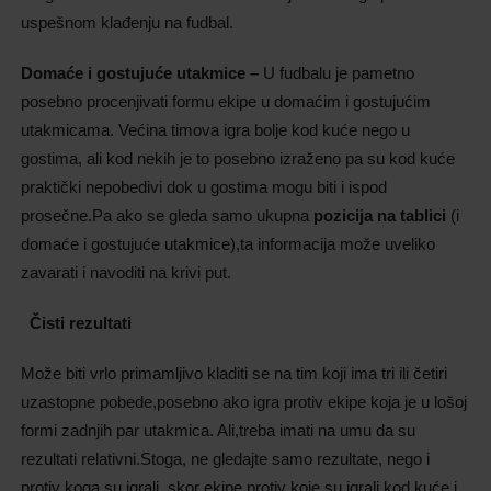
uspešnom klađenju na fudbal.
Domaće i gostujuće utakmice –
U fudbalu je pametno
posebno procenjivati formu ekipe u domaćim i gostujućim
utakmicama. Većina timova igra bolje kod kuće nego u
gostima, ali kod nekih je to posebno izraženo pa su kod kuće
praktički nepobedivi dok u gostima mogu biti i ispod
proseč
ne.Pa
ako se gleda samo ukupna
pozicija
na
tablici
(i
domaće i gostujuće utakmice),ta informacija može uveliko
zavarati i navoditi na krivi put.
Čisti rezultati
Može biti vrlo primamljivo kladiti se na tim koji ima tri ili četiri
uzastopne pobede,posebno ako igra protiv ekipe koja je u lošoj
formi zadnjih par utakmica. Ali,treba imati na umu da su
rezultati
relativni.Stoga
, ne gledajte samo rezultate, nego i
protiv koga su igrali, skor ekipe protiv koje su igrali kod kuće i