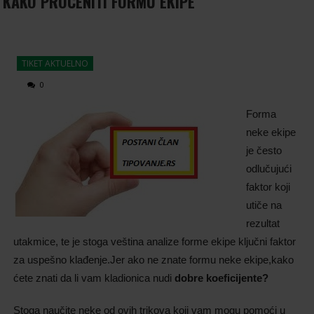
KAKO PROCENITI FORMU EKIPE
TIKET AKTUELNO
0
Forma
neke ekipe
je često
odlučujući
faktor koji
utiče na
rezultat
utakmice, te je stoga veština analize forme ekipe ključni faktor
za uspešno klađ
enje.Jer
ako ne znate formu neke ekipe,kako
ćete znati da li vam kladionica nudi
dobre koeficijente?
Stoga naučite neke od ovih trikova koji vam mogu pomoći u