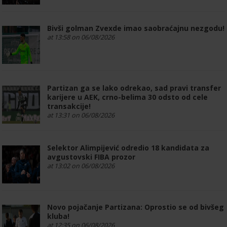
Bivši golman Zvexde imao saobraćajnu nezgodu!
at 13:58 on 06/08/2026
Partizan ga se lako odrekao, sad pravi transfer
karijere u AEK, crno-belima 30 odsto od cele
transakcije!
at 13:31 on 06/08/2026
Selektor Alimpijević odredio 18 kandidata za
avgustovski FIBA prozor
at 13:02 on 06/08/2026
Novo pojačanje Partizana: Oprostio se od bivšeg
kluba!
at 12:35 on 06/08/2026