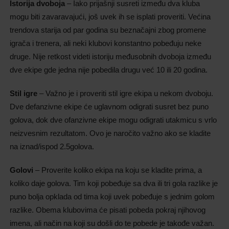
Istorija dvoboja
– Iako prijašnji susreti između dva kluba
mogu biti zavaravajući, još uvek ih se isplati proveriti. Većina
trendova starija od par godina su beznačajni zbog promene
igrača i trenera, ali neki klubovi konstantno pobeđuju neke
druge. Nije retkost videti istoriju međusobnih dvoboja između
dve ekipe gde jedna nije pobedila drugu već 10 ili 20 godina.
Stil igre
– Važno je i proveriti stil igre ekipa u nekom dvoboju.
Dve defanzivne ekipe će uglavnom odigrati susret bez puno
golova, dok dve ofanzivne ekipe mogu odigrati utakmicu s vrlo
neizvesnim rezultatom. Ovo je naročito važno ako se kladite
na iznad/ispod 2.5golova.
Golov
i
– Proverite koliko ekipa na koju se kladite prima, a
koliko daje golova. Tim koji pobeđuje sa dva ili tri gola razlike je
puno bolja opklada od tima koji uvek pobeđuje s jednim golom
razlike. Obema klubovima će pisati pobeda pokraj njihovog
imena, ali način na koji su došli do te pobede je takođe važan.