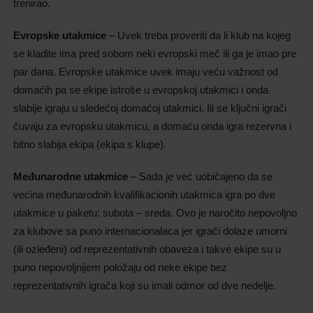
trenirao.
Evropske utakmice
– Uvek treba proveriti da li klub na kojeg
se kladite ima pred sobom neki evropski meč ili ga je imao pre
par dana. Evropske utakmice uvek imaju veću važnost od
domaćih pa se ekipe istroše u evropskoj utakmici i onda
slabije igraju u sledećoj domaćoj utakmici. Ili se ključni igrači
čuvaju za evropsku utakmicu, a domaću onda igra rezervna i
bitno slabija ekipa (ekipa s klupe).
Međunarodne utakmice
– Sada je već uobičajeno da se
većina međunarodnih kvalifikacionih utakmica igra po dve
utakmice u paketu: subota – sreda. Ovo je naročito nepovoljno
za klubove sa puno internacionalaca jer igrači dolaze umorni
(ili ozleđeni) od reprezentativnih obaveza i takve ekipe su u
puno nepovoljnijem položaju od neke ekipe bez
reprezentativnih igrača koji su imali odmor od dve nedelje.