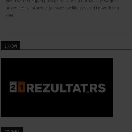
gleda samo ukupna pozicija na tablici (i domaće i gostujuće
utakmice),ta informacija može uveliko zavarati i navoditi na
krivi
LINKOVI
TIP DANA