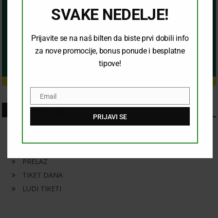
SVAKE NEDELJE!
Prijavite se na naš bilten da biste prvi dobili info
za nove promocije, bonus ponude i besplatne
tipove!
Email
Email
SKORASNJI CLANCI
PRIJAVI SE
KONAČAN ISHOD
KOMBINACIJA
PRELAZ
TIKET DANA
LUDI TIKETI