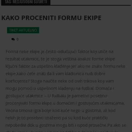
TAG: MEDJUSOBNI SUSRETI
KAKO PROCENITI FORMU EKIPE
TIKET AKTUELNO
0
Forma neke ekipe je često odlučujući faktor koji utiče na
rezultat utakmice, te je stoga veština analize forme ekipe
ključni faktor za uspešno klađenje.Jer ako ne znate formu neke
ekipe,kako ćete znati da li vam kladionica nudi dobre
koeficijente? Stoga naučite neke od ovih trikova koji vam
mogu pomoći u uspešnom klađenju na fudbal. Domaće i
gostujuće utakmice – U fudbalu je pametno posebno
procenjivati formu ekipe u domaćim i gostujućim utakmicama.
Većina timova igra bolje kod kuće nego u gostima, ali kod
nekih je to posebno izraženo pa su kod kuće praktički
nepobedivi dok u gostima mogu biti i ispod prosečne.Pa ako se