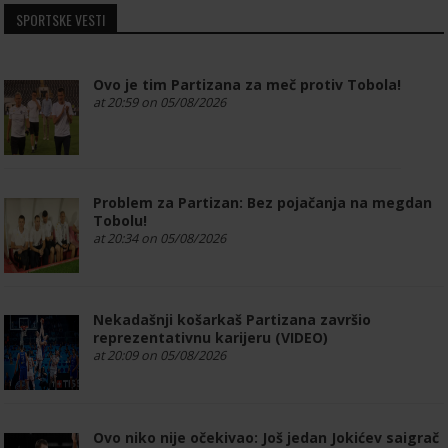
SPORTSKE VESTI
Ovo je tim Partizana za meč protiv Tobola!
at 20:59 on 05/08/2026
Problem za Partizan: Bez pojačanja na megdan
Tobolu!
at 20:34 on 05/08/2026
Nekadašnji košarkaš Partizana završio
reprezentativnu karijeru (VIDEO)
at 20:09 on 05/08/2026
Ovo niko nije očekivao: Još jedan Jokićev saigrač