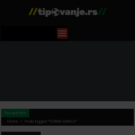
Skip
to
content
You are here
Home
>
Posts tagged "FORMA IGRACA"