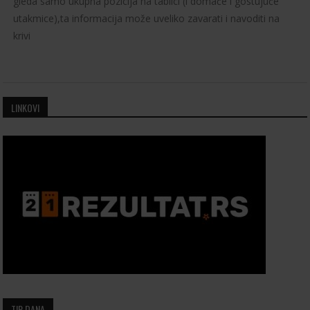
gleda samo ukupna pozicija na tablici (i domaće i gostujuće
utakmice),ta informacija može uveliko zavarati i navoditi na
krivi
LINKOVI
TIP DANA