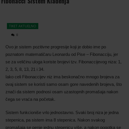
Fibonacci Sistem Klađenja
TIKET AKTUELNO
0
Ovo je sistem pozitivne progresije koji je dobio ime po
poznatom matematičaru Leonardu od Pise – Fibonacciju, jer
se za veličinu uloga koriste brojevi tzv. Fibonaccijevog niza: 1,
2, 3, 5, 8, 13, 21 i 34.
Iako celi Fibonaccijev niz ima beskonačno mnogo brojeva za
ovaj sistem se koristi samo osam gore navedenih brojeva, što
znači da sistem podnosi osam uzastopnih promašaja nakon
čega se vraća na početak.
Sistem funkcioniše vrlo jednostavno. Svaki broj niza je jedna
stepenica, pa sistem ima 8 stepenica. Nakon svakog
promašaja se penje jednu stepenicu više, a nakon pogotka se