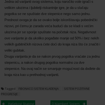
Jedna od varijanti ovog sistema, koju naročito vole igrači s
velikim ulozima i ljubitelji riskantnije igre, je da u slučaju
pogotka se ne spuštate dve stepenice nego samo jednu.
Prednost ovoga je da se ovako bolje iskorištavaju pobednički
nizovi, pri čemu je zarada veća budući da se kladi s većim
ulozima jer se sporije spuštate na početak niza. Negativnost
ove varijante je da ukoliko pogađate manje od 50% i bez nekih
velikih gubitničkih nizova ćete doći do kraja niza što će značiti i
veliki gubitak.
Druga varijanta je da se nakon prvog pogotka vraćate za jednu
stepenicu, a nakon drugog pogotka normalno za dve
stepenice. Na ovaj način se smanjuje mogućnost da dođete do
kraja niza kao u prethodnoj varijanti.
Tagged
FIBONACCI SISTEM KLAĐENJA
SISTEM POZITIVNE
PROGRESIJE
Post
Hašekovi Stupovi
D’Alambert Sistem