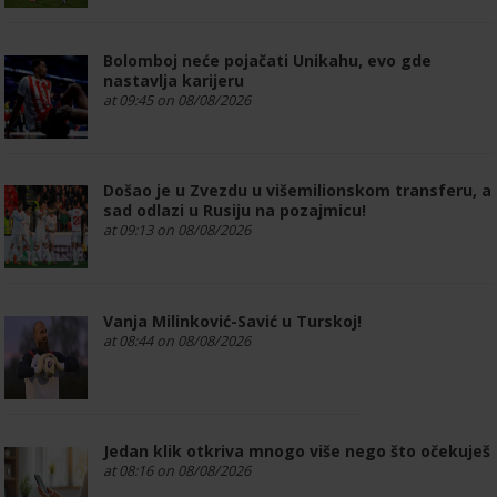
Bolomboj neće pojačati Unikahu, evo gde
nastavlja karijeru
at 09:45 on 08/08/2026
Došao je u Zvezdu u višemilionskom transferu, a
sad odlazi u Rusiju na pozajmicu!
at 09:13 on 08/08/2026
Vanja Milinković-Savić u Turskoj!
at 08:44 on 08/08/2026
Jedan klik otkriva mnogo više nego što očekuješ
at 08:16 on 08/08/2026