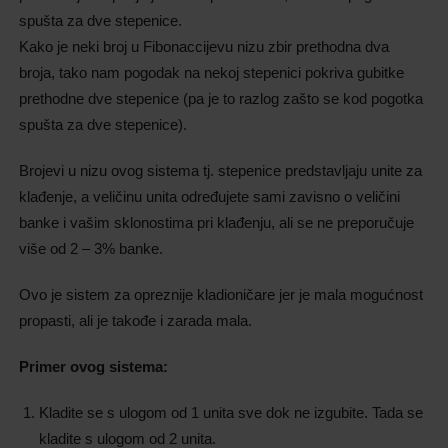
spušta za dve stepenice.
Kako je neki broj u Fibonaccijevu nizu zbir prethodna dva
broja, tako nam pogodak na nekoj stepenici pokriva gubitke
prethodne dve stepenice (pa je to razlog zašto se kod pogotka
spušta za dve stepenice).
Brojevi u nizu ovog sistema tj. stepenice predstavljaju unite za
klađenje, a veličinu unita određujete sami zavisno o veličini
banke i vašim sklonostima pri klađenju, ali se ne preporučuje
više od 2 – 3% banke.
Ovo je sistem za opreznije kladioničare jer je mala mogućnost
propasti, ali je takođe i zarada mala.
Primer ovog sistema:
Kladite se s ulogom od 1 unita sve dok ne izgubite. Tada se
kladite s ulogom od 2 unita.