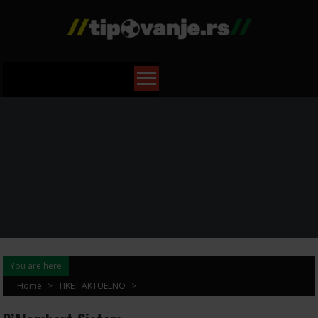
Skip
to
content
You are here
Home
>
TIKET AKTUELNO
>