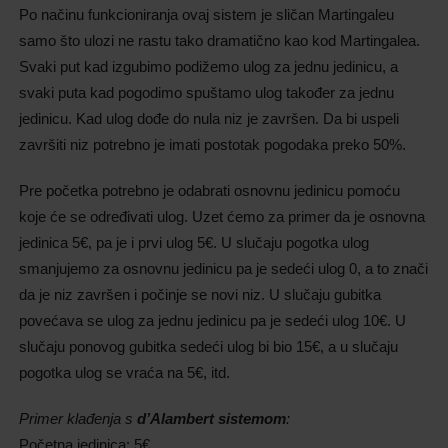
Po načinu funkcioniranja ovaj sistem je sličan Martingaleu
samo što ulozi ne rastu tako dramatično kao kod Martingalea.
Svaki put kad izgubimo podižemo ulog za jednu jedinicu, a
svaki puta kad pogodimo spuštamo ulog također za jednu
jedinicu. Kad ulog dođe do nula niz je završen. Da bi uspeli
završiti niz potrebno je imati postotak pogodaka preko 50%.
Pre početka potrebno je odabrati osnovnu jedinicu pomoću
koje će se određivati ulog. Uzet ćemo za primer da je osnovna
jedinica 5€, pa je i prvi ulog 5€. U slučaju pogotka ulog
smanjujemo za osnovnu jedinicu pa je sedeći ulog 0, a to znači
da je niz završen i počinje se novi niz. U slučaju gubitka
povećava se ulog za jednu jedinicu pa je sedeći ulog 10€. U
slučaju ponovog gubitka sedeći ulog bi bio 15€, a u slučaju
pogotka ulog se vraća na 5€, itd.
Primer klađenja s
d’Alambert sistemom
:
Početna jedinica: 5€