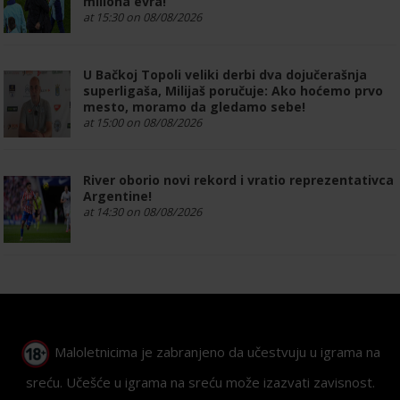
miliona evra!
at 15:30 on 08/08/2026
U Bačkoj Topoli veliki derbi dva dojučerašnja
superligaša, Milijaš poručuje: Ako hoćemo prvo
mesto, moramo da gledamo sebe!
at 15:00 on 08/08/2026
River oborio novi rekord i vratio reprezentativca
Argentine!
at 14:30 on 08/08/2026
Maloletnicima je zabranjeno da učestvuju u igrama na
sreću. Učešće u igrama na sreću može izazvati zavisnost.