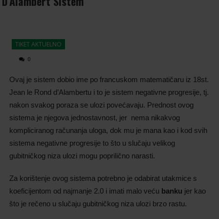
D’Alambert Sistem
TIKET AKTUELNO
0
Ovaj je sistem dobio ime po francuskom matematičaru iz 18st.
Jean le Rond d’Alambertu i to je sistem negativne progresije, tj.
nakon svakog poraza se ulozi povećavaju. Prednost ovog
sistema je njegova jednostavnost, jer nema nikakvog
kompliciranog računanja uloga, dok mu je mana kao i kod svih
sistema negativne progresije to što u slučaju velikog
gubitničkog niza ulozi mogu poprilično narasti.
Za korištenje ovog sistema potrebno je odabirat utakmice s
koeficijentom od najmanje 2.0 i imati malo veću
banku
jer kao
što je rečeno u slučaju gubitničkog niza ulozi brzo rastu.