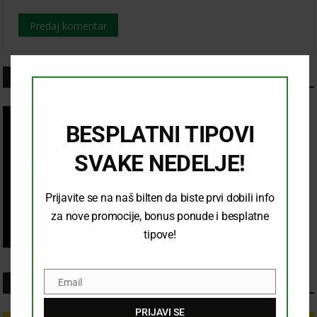
LINKOVI
Clo
this
mod
BESPLATNI TIPOVI
SVAKE NEDELJE!
Prijavite se na naš bilten da biste prvi dobili info
za nove promocije, bonus ponude i besplatne
tipove!
TIP DANA
Email
Email
PRIJAVI SE