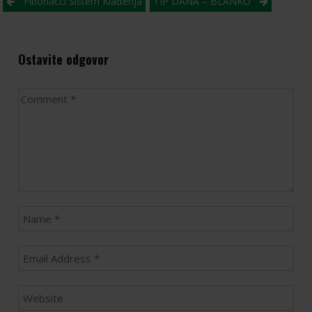
Post
Fibonacci Sistem Klađenja
TIP DANA – BLANKO
navigation
Ostavite odgovor