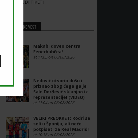
LUDI TIKETI
SPORTSKE VESTI
Makabi doveo centra
Fenerbahčea!
at 11:05 on 06/08/2026
Nedović otvorio dušu i
priznao zbog čega ga je
Sale Đorđević sklanjao iz
reprezentacije! (VIDEO)
at 11:04 on 06/08/2026
VELIKI PREOKRET: Rodri se
seli u Španiju, ali neće
potpisati za Real Madrid!
at 10:36 on 06/08/2026