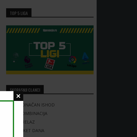
TOP 5 LIGA
SKORASNJI CLANCI
Close
KONAČAN ISHOD
this
KOMBINACIJA
module
PRELAZ
TIKET DANA