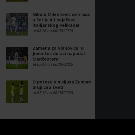
Nikola Milenković se vraća
u Seriju A i pojačava
italijanskog velikana!
at 08:18 on 06/08/2026
Zamena za Vlahovića: U
Juventus dolazi napadač
Mančestera!
at 07:44 on 06/08/2026
O potezu Vinisijusa Žuniora
bruji ceo svet!
at 07:12 on 06/08/2026