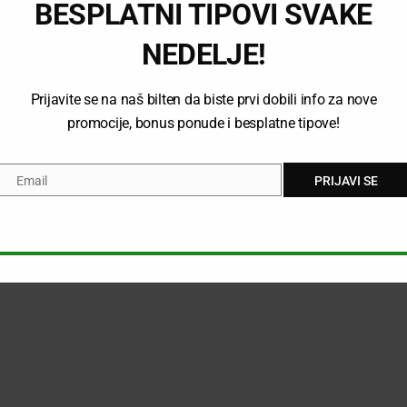
BESPLATNI TIPOVI SVAKE
NEDELJE!
Prijavite se na naš bilten da biste prvi dobili info za nove
promocije, bonus ponude i besplatne tipove!
Email
PRIJAVI SE
Email