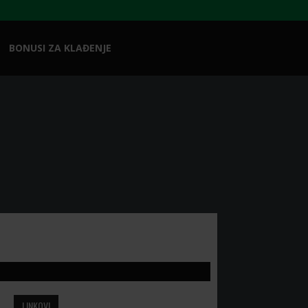
BONUSI ZA KLAĐENJE
LINKOVI