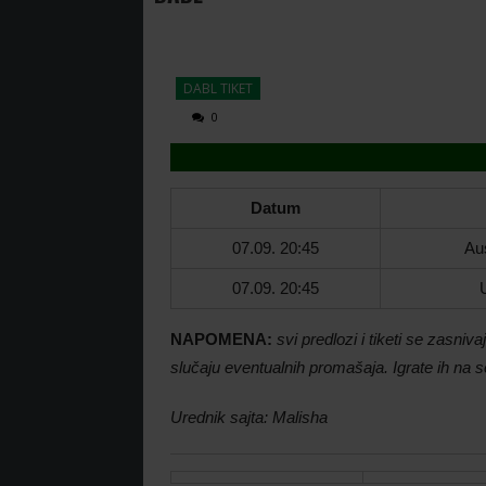
DABL TIKET
0
Datum
07.09. 20:45
Au
07.09. 20:45
NAPOMENA:
svi predlozi i tiketi se zasni
slučaju eventualnih promašaja. Igrate ih na
Urednik sajta: Malisha