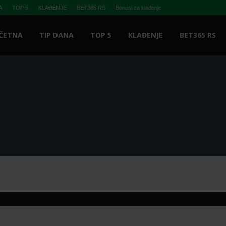
A
TOP 5
KLAĐENJE
BET365 RS
Bonusi za klađenje
ČETNA
TIP DANA
TOP 5
KLAĐENJE
BET365 RS