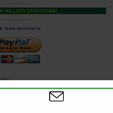
 VI NA LISTI DONATORA!
a para
BONUS TIKET