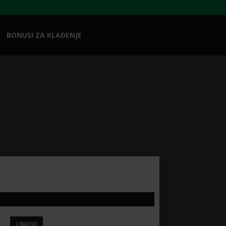
BONUSI ZA KLAĐENJE
LINKOVI