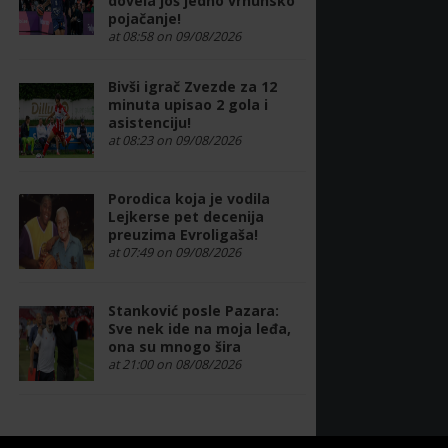
dovela još jedno vrhunsko
pojačanje!
at 08:58 on 09/08/2026
Bivši igrač Zvezde za 12
minuta upisao 2 gola i
asistenciju!
at 08:23 on 09/08/2026
Porodica koja je vodila
Lejkerse pet decenija
preuzima Evroligaša!
at 07:49 on 09/08/2026
Stanković posle Pazara:
Sve nek ide na moja leđa,
ona su mnogo šira
at 21:00 on 08/08/2026