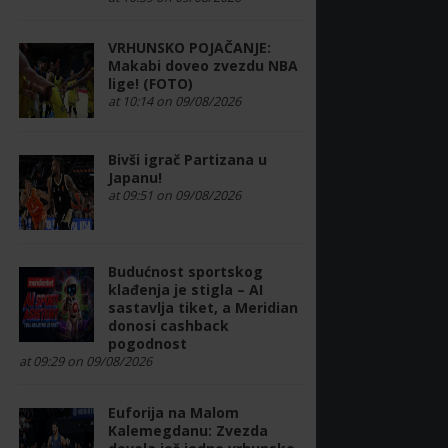
VRHUNSKO POJAČANJE:
Makabi doveo zvezdu NBA
lige! (FOTO)
at 10:14 on 09/08/2026
Bivši igrač Partizana u
Japanu!
at 09:51 on 09/08/2026
Budućnost sportskog
klađenja je stigla – AI
sastavlja tiket, a Meridian
donosi cashback
pogodnost
at 09:29 on 09/08/2026
Euforija na Malom
Kalemegdanu: Zvezda