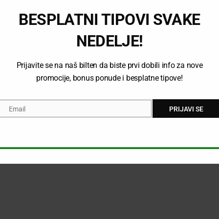
BESPLATNI TIPOVI SVAKE
NEDELJE!
Prijavite se na naš bilten da biste prvi dobili info za nove
promocije, bonus ponude i besplatne tipove!
Email
PRIJAVI SE
Email