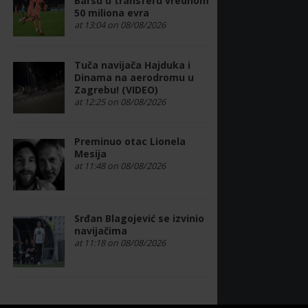
Barsu u transferu vrednom
50 miliona evra
at 13:04 on 08/08/2026
Tuča navijača Hajduka i
Dinama na aerodromu u
Zagrebu! (VIDEO)
at 12:25 on 08/08/2026
Preminuo otac Lionela
Mesija
at 11:48 on 08/08/2026
Srđan Blagojević se izvinio
navijačima
at 11:18 on 08/08/2026