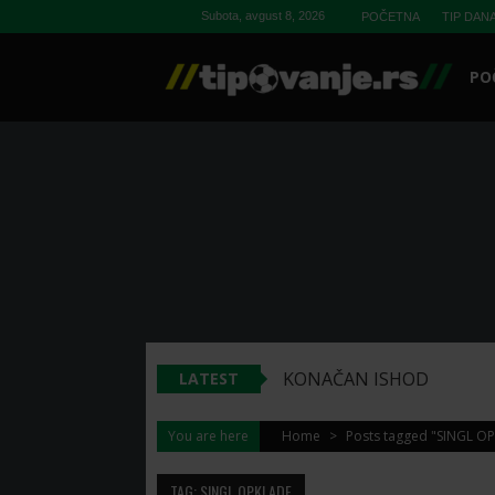
Skip
Subota, avgust 8, 2026
POČETNA
TIP DAN
to
content
PO
KONAČAN ISHOD
LATEST
You are here
Home
>
Posts tagged "SINGL O
TAG: SINGL OPKLADE