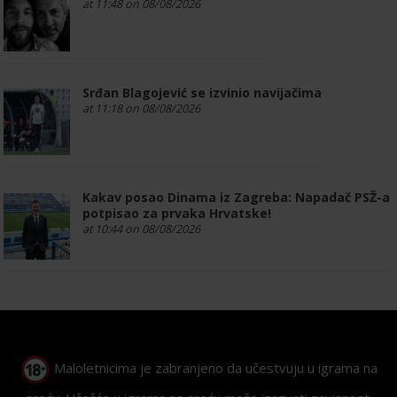
at 11:48 on 08/08/2026
Srđan Blagojević se izvinio navijačima
at 11:18 on 08/08/2026
Kakav posao Dinama iz Zagreba: Napadač PSŽ-a
potpisao za prvaka Hrvatske!
at 10:44 on 08/08/2026
Maloletnicima je zabranjeno da učestvuju u igrama na