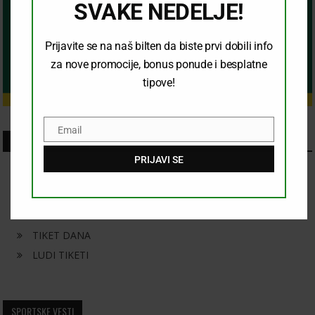
SVAKE NEDELJE!
Prijavite se na naš bilten da biste prvi dobili info
za nove promocije, bonus ponude i besplatne
tipove!
Email
Email
SKORASNJI CLANCI
PRIJAVI SE
KONAČAN ISHOD
KOMBINACIJA
PRELAZ
TIKET DANA
LUDI TIKETI
SPORTSKE VESTI