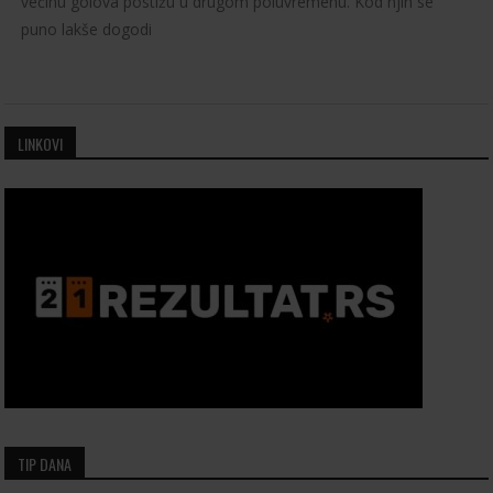
većinu golova postižu u drugom poluvremenu. Kod njih se
puno lakše dogodi
LINKOVI
TIP DANA