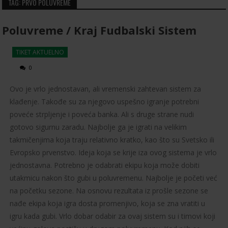
TAG: PRVO POLUVREME
Poluvreme / Kraj Fudbalski Sistem
TIKET AKTUELNO
0
Ovo je vrlo jednostavan, ali vremenski zahtevan sistem za
klađenje. Takođe su za njegovo uspešno igranje potrebni
poveće strpljenje i poveća banka. Ali s druge strane nudi
gotovo sigurnu zaradu. Najbolje ga je igrati na velikim
takmičenjima koja traju relativno kratko, kao što su Svetsko ili
Evropsko prvenstvo. Ideja koja se krije iza ovog sistema je vrlo
jednostavna. Potrebno je odabrati ekipu koja može dobiti
utakmicu nakon što gubi u poluvremenu. Najbolje je početi već
na početku sezone. Na osnovu rezultata iz prošle sezone se
nađe ekipa koja igra dosta promenjivo, koja se zna vratiti u
igru kada gubi. Vrlo dobar odabir za ovaj sistem su i timovi koji