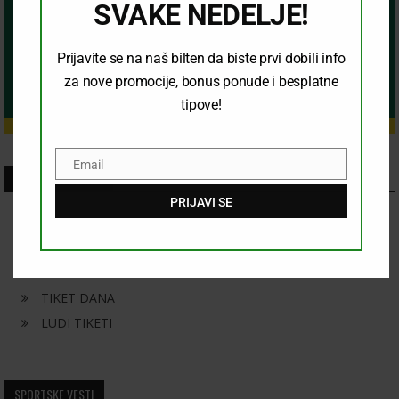
SVAKE NEDELJE!
Prijavite se na naš bilten da biste prvi dobili info
za nove promocije, bonus ponude i besplatne
tipove!
Email
Email
SKORASNJI CLANCI
PRIJAVI SE
KONAČAN ISHOD
KOMBINACIJA
PRELAZ
TIKET DANA
LUDI TIKETI
SPORTSKE VESTI