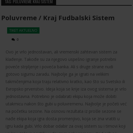
TAG: POLUVREME KRAJ SISTEM
Poluvreme / Kraj Fudbalski Sistem
TIKET AKTUELNO
0
Ovo je vrlo jednostavan, ali vremenski zahtevan sistem za
klađenje. Takođe su za njegovo uspešno igranje potrebni
poveće strpljenje i poveća banka. Ali s druge strane nudi
gotovo sigurnu zaradu. Najbolje ga je igrati na velikim
takmičenjima koja traju relativno kratko, kao što su Svetsko ili
Evropsko prvenstvo. Ideja koja se krije iza ovog sistema je vrlo
jednostavna. Potrebno je odabrati ekipu koja može dobiti
utakmicu nakon što gubi u poluvremenu. Najbolje je početi već
na početku sezone. Na osnovu rezultata iz prošle sezone se
nađe ekipa koja igra dosta promenjivo, koja se zna vratiti u
igru kada gubi. Vrlo dobar odabir za ovaj sistem su i timovi koji