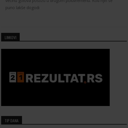
većinu golova postižu u drugom poluvremenu. Kod njih se
puno lakše dogodi
LINKOVI
TIP DANA