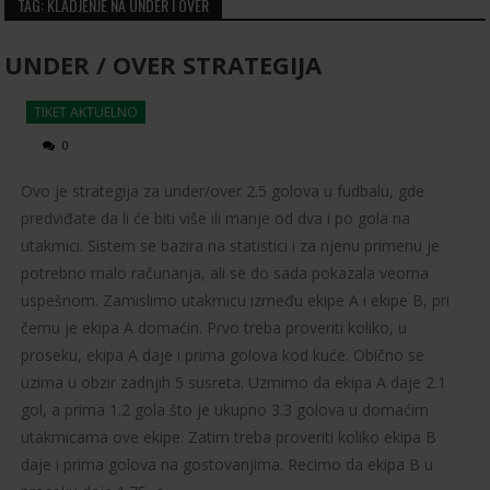
TAG: KLADJENJE NA UNDER I OVER
UNDER / OVER STRATEGIJA
TIKET AKTUELNO
0
Ovo je strategija za under/over 2.5 golova u fudbalu, gde
predviđate da li će biti više ili manje od dva i po gola na
utakmici. Sistem se bazira na statistici i za njenu primenu je
potrebno malo računanja, ali se do sada pokazala veoma
uspešnom. Zamislimo utakmicu između ekipe A i ekipe B, pri
čemu je ekipa A domaćin. Prvo treba proveriti koliko, u
proseku, ekipa A daje i prima golova kod kuće. Obično se
uzima u obzir zadnjih 5 susreta. Uzmimo da ekipa A daje 2.1
gol, a prima 1.2 gola što je ukupno 3.3 golova u domaćim
utakmicama ove ekipe. Zatim treba proveriti koliko ekipa B
daje i prima golova na gostovanjima. Recimo da ekipa B u