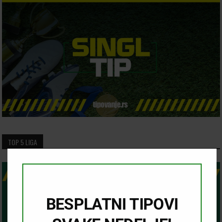
TOP 5 LIGA
Clo
this
mod
BESPLATNI TIPOVI