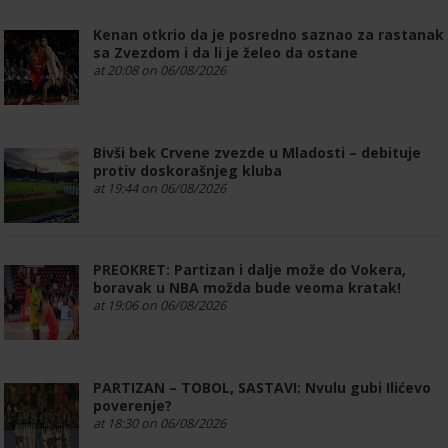
Kenan otkrio da je posredno saznao za rastanak
sa Zvezdom i da li je želeo da ostane
at 20:08 on 06/08/2026
Bivši bek Crvene zvezde u Mladosti – debituje
protiv doskorašnjeg kluba
at 19:44 on 06/08/2026
PREOKRET: Partizan i dalje može do Vokera,
boravak u NBA možda bude veoma kratak!
at 19:06 on 06/08/2026
PARTIZAN – TOBOL, SASTAVI: Nvulu gubi Ilićevo
poverenje?
at 18:30 on 06/08/2026