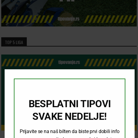
TOP 5 LIGA
Clo
this
mod
BESPLATNI TIPOVI
SVAKE NEDELJE!
Prijavite se na naš bilten da biste prvi dobili info