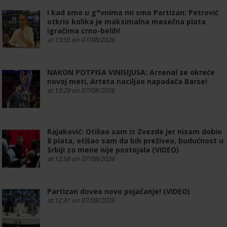
I kad smo u g*vnima mi smo Partizan: Petrović
otkrio kolika je maksimalna mesečna plata
igračima crno-belih!
at 13:55 on 07/08/2026
NAKON POTPISA VINISIJUSA: Arsenal se okreće
novoj meti, Arteta naciljao napadača Barse!
at 13:29 on 07/08/2026
Rajaković: Otišao sam iz Zvezde jer nisam dobio
8 plata, otišao sam da bih preživeo, budućnost u
Srbiji za mene nije postojala (VIDEO)
at 12:58 on 07/08/2026
Partizan doveo novo pojačanje! (VIDEO)
at 12:31 on 07/08/2026