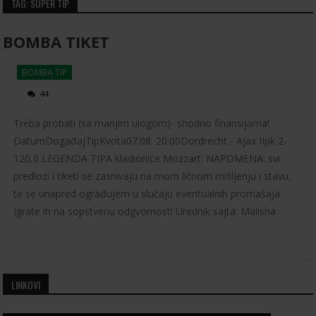
TAG: SUPER TIP
BOMBA TIKET
BOMBA TIP
44
Treba probati (sa manjim ulogom)- shodno finansijama!
DatumDogađajTipKvota07.08. 20:00Dordrecht - Ajax IIpk 2-
120,0 LEGENDA TIPA kladionice Mozzart: NAPOMENA: svi
predlozi i tiketi se zasnivaju na mom ličnom mišljenju i stavu,
te se unapred ograđujem u slučaju eventualnih promašaja.
Igrate ih na sopstvenu odgvornost! Urednik sajta: Malisha
LINKOVI