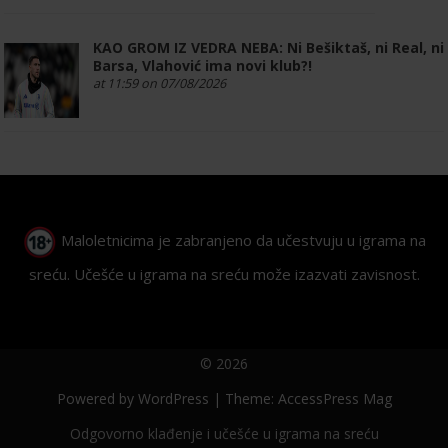
KAO GROM IZ VEDRA NEBA: Ni Bešiktaš, ni Real, ni
Barsa, Vlahović ima novi klub?!
at 11:59 on 07/08/2026
Maloletnicima je zabranjeno da učestvuju u igrama na
sreću. Učešće u igrama na sreću može izazvati zavisnost.
© 2026
Powered by
WordPress
| Theme:
AccessPress Mag
Odgovorno klađenje i učešće u igrama na sreću