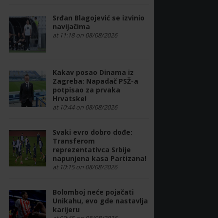
Srđan Blagojević se izvinio
navijačima
at 11:18 on 08/08/2026
Kakav posao Dinama iz
Zagreba: Napadač PSŽ-a
potpisao za prvaka
Hrvatske!
at 10:44 on 08/08/2026
Svaki evro dobro dođe:
Transferom
reprezentativca Srbije
napunjena kasa Partizana!
at 10:15 on 08/08/2026
Bolomboj neće pojačati
Unikahu, evo gde nastavlja
karijeru