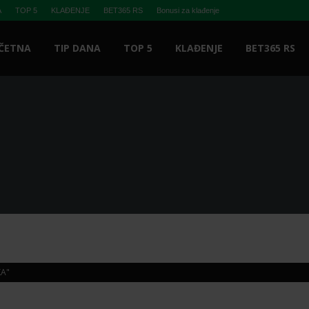
A
TOP 5
KLAĐENJE
BET365 RS
Bonusi za klađenje
ČETNA
TIP DANA
TOP 5
KLAĐENJE
BET365 RS
KA"