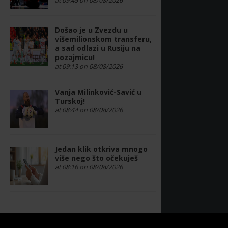
at 09:45 on 08/08/2026
Došao je u Zvezdu u
višemilionskom transferu,
a sad odlazi u Rusiju na
pozajmicu!
at 09:13 on 08/08/2026
Vanja Milinković-Savić u
Turskoj!
at 08:44 on 08/08/2026
Jedan klik otkriva mnogo
više nego što očekuješ
at 08:16 on 08/08/2026