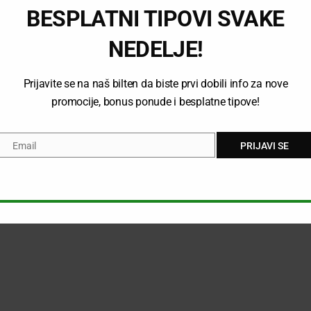
BESPLATNI TIPOVI SVAKE
NEDELJE!
Prijavite se na naš bilten da biste prvi dobili info za nove
promocije, bonus ponude i besplatne tipove!
Email
PRIJAVI SE
Email