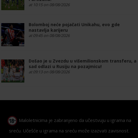
at 10:15 on 08/08/2026
Bolomboj neće pojačati Unikahu, evo gde
nastavlja karijeru
at 09:45 on 08/08/2026
Došao je u Zvezdu u višemilionskom transferu, a
sad odlazi u Rusiju na pozajmicu!
at 09:13 on 08/08/2026
Maloletnicima je zabranjeno da učestvuju u igrama na
sreću. Učešće u igrama na sreću može izazvati zavisnost.