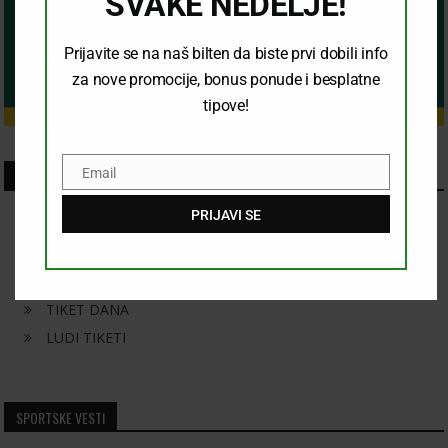
SVAKE NEDELJE!
Prijavite se na naš bilten da biste prvi dobili info
za nove promocije, bonus ponude i besplatne
tipove!
Email
SKORASNJI CLANCI
Email
PRIJAVI SE
KONAČAN ISHOD
KOMBINACIJA
PRELAZ
TIKET DANA
LUDI TIKETI
SPORTSKE VESTI