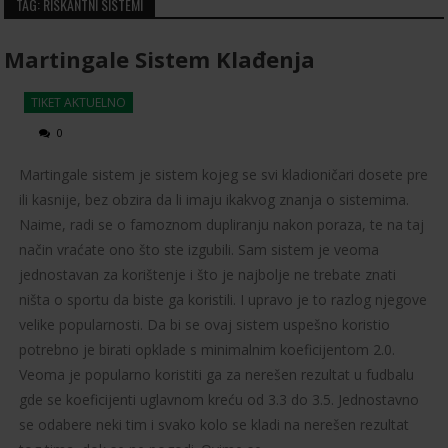
TAG: RISKANTNI SISTEMI
Martingale Sistem Klađenja
TIKET AKTUELNO
0
Martingale sistem je sistem kojeg se svi kladioničari dosete pre
ili kasnije, bez obzira da li imaju ikakvog znanja o sistemima.
Naime, radi se o famoznom dupliranju nakon poraza, te na taj
način vraćate ono što ste izgubili. Sam sistem je veoma
jednostavan za korištenje i što je najbolje ne trebate znati
ništa o sportu da biste ga koristili. I upravo je to razlog njegove
velike popularnosti. Da bi se ovaj sistem uspešno koristio
potrebno je birati opklade s minimalnim koeficijentom 2.0.
Veoma je popularno koristiti ga za nerešen rezultat u fudbalu
gde se koeficijenti uglavnom kreću od 3.3 do 3.5. Jednostavno
se odabere neki tim i svako kolo se kladi na nerešen rezultat