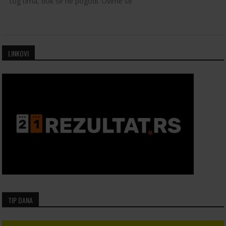
tog tima, dok se ne pogodi. Ovime se
LINKOVI
TIP DANA