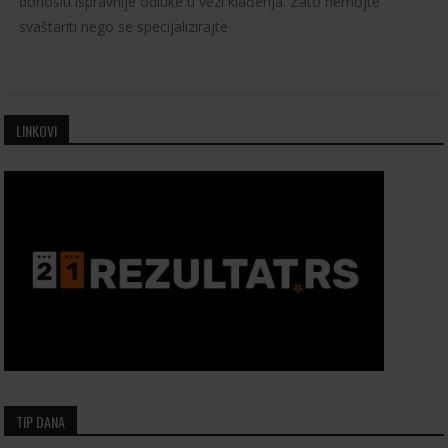
donositi ispravnije odluke u vezi klađenja. Zato nemojte
svaštariti nego se specijalizirajte
LINKOVI
TIP DANA