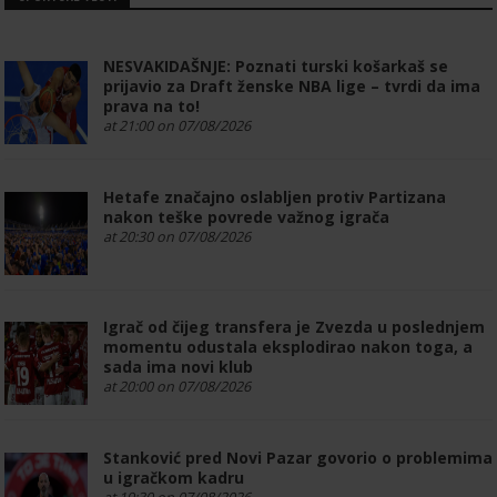
NESVAKIDAŠNJE: Poznati turski košarkaš se
prijavio za Draft ženske NBA lige – tvrdi da ima
prava na to!
at 21:00 on 07/08/2026
Hetafe značajno oslabljen protiv Partizana
nakon teške povrede važnog igrača
at 20:30 on 07/08/2026
Igrač od čijeg transfera je Zvezda u poslednjem
momentu odustala eksplodirao nakon toga, a
sada ima novi klub
at 20:00 on 07/08/2026
Stanković pred Novi Pazar govorio o problemima
u igračkom kadru