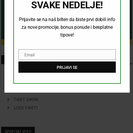
SVAKE NEDELJE!
Prijavite se na naš bilten da biste prvi dobili info
za nove promocije, bonus ponude i besplatne
tipove!
Email
Email
SKORASNJI CLANCI
PRIJAVI SE
KONAČAN ISHOD
KOMBINACIJA
PRELAZ
TIKET DANA
LUDI TIKETI
SPORTSKE VESTI