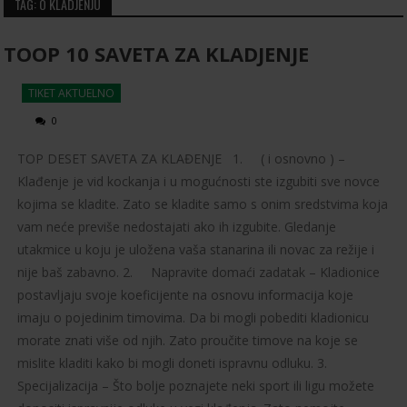
TAG: O KLADJENJU
TOOP 10 SAVETA ZA KLADJENJE
TIKET AKTUELNO
0
TOP DESET SAVETA ZA KLAĐENJE 1. ( i osnovno ) –
Klađenje je vid kockanja i u mogućnosti ste izgubiti sve novce
kojima se kladite. Zato se kladite samo s onim sredstvima koja
vam neće previše nedostajati ako ih izgubite. Gledanje
utakmice u koju je uložena vaša stanarina ili novac za režije i
nije baš zabavno. 2. Napravite domaći zadatak – Kladionice
postavljaju svoje koeficijente na osnovu informacija koje
imaju o pojedinim timovima. Da bi mogli pobediti kladionicu
morate znati više od njih. Zato proučite timove na koje se
mislite kladiti kako bi mogli doneti ispravnu odluku. 3.
Specijalizacija – Što bolje poznajete neki sport ili ligu možete