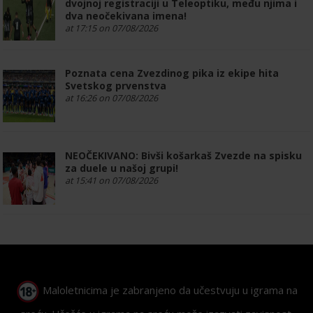
dvojnoj registraciji u Teleoptiku, među njima i
dva neočekivana imena!
at 17:15 on 07/08/2026
Poznata cena Zvezdinog pika iz ekipe hita
Svetskog prvenstva
at 16:26 on 07/08/2026
NEOČEKIVANO: Bivši košarkaš Zvezde na spisku
za duele u našoj grupi!
at 15:41 on 07/08/2026
Maloletnicima je zabranjeno da učestvuju u igrama na