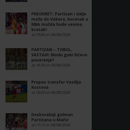
PREOKRET: Partizan i dalje
može do Vokera, boravak u
NBA možda bude veoma
kratak!
at 19:06 on 06/08/2026
PARTIZAN – TOBOL,
SASTAVI: Nvulu gubi Ilićevo
poverenje?
at 18:30 on 06/08/2026
Propao transfer Vasilija
Kostova
at 18:03 on 06/08/2026
Doskorašnji golman
Partizana u Mačvi
at 17:13 on 06/08/2026