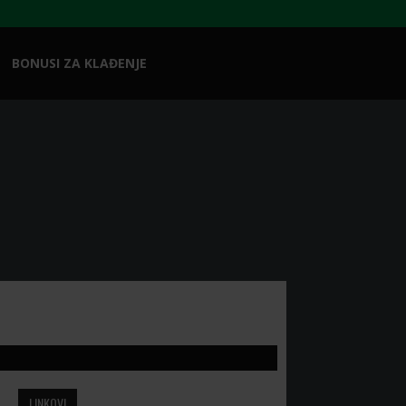
BONUSI ZA KLAĐENJE
LINKOVI